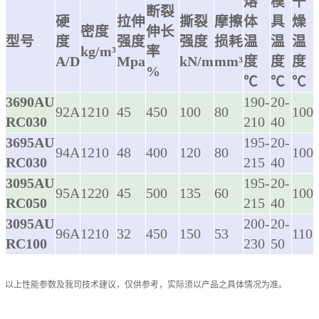
熔
模
干
断裂
硬
拉伸
撕裂
摩擦
体
具
燥
密度
伸长
型号
度
强度
强度
损耗
温
温
温
kg/m³
率
A/D
Mpa
kN/m
mm³
度
度
度
%
℃
℃
℃
3690AU
190-
20-
92A
1210
45
450
100
80
100
RC030
210
40
3695AU
195-
20-
94A
1210
48
400
120
80
100
RC030
215
40
3095AU
195-
20-
95A
1220
45
500
135
60
100
RC050
215
40
3095AU
200-
20-
96A
1210
32
450
150
53
110
RC100
230
50
以上性能参数及我司技术建议，仅供参考，实际须以产品之具体情况为准。