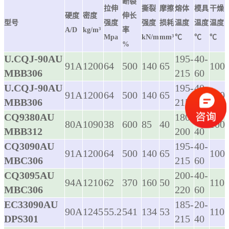
断裂
拉伸
撕裂
摩擦
熔体
模具
干燥
硬度
密度
伸长
型号
强度
强度
损耗
温度
温度
温度
A/D
kg/m³
率
Mpa
kN/m
mm³
℃
℃
℃
%
U.CQJ-90AU
195-
40-
91A
1200
64
500
140
65
100
MBB306
215
60
U.CQJ-90AU
195-
40-
91A
1200
64
500
140
65
100
MBB306
215
60
CQ9380AU
180-
20-
80A
1090
38
600
85
40
100
MBB312
200
40
CQ3090AU
195-
40-
91A
1200
64
500
140
65
100
MBC306
215
60
CQ3095AU
200-
40-
94A
1210
62
370
160
50
110
MBC306
220
60
EC33090AU
185-
20-
90A
1245
55.2
541
134
53
110
DPS301
215
40